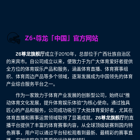
Z6尊龙旗舰厅
成立于2010年，总部位于广西壮族自治区
的来宾市。自公司成立以来，便致力于为广大体育爱好者提供
全方位的体育娱乐产品和服务，涵盖体育直播、体育赛事组
织、体育周边产品等多个领域，逐渐发展成为中国领先的体育
产业综合服务平台之一。
作为一家致力于体育产业发展的创新型公司，始终以“推
动体育文化发展，提升体育娱乐体验”为核心使命。通过独具
匠心的产品和服务，公司成功吸引了大批体育爱好者，尤其在
体育直播和赛事运营领域取得了显著成就。
Z6尊龙旗舰厅
的直
播平台提供了丰富的体育赛事内容，从全球顶级联赛到国内特
色赛事，用户可以通过平台轻松观看到最新、最精彩的赛事直