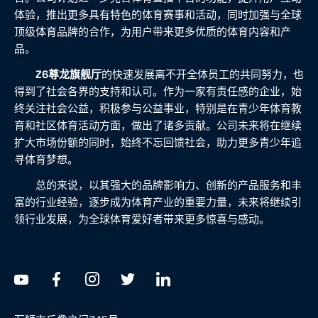
体验，推出更多具有特色的体育赛事和活动，同时加强与全球
顶级体育品牌的合作，为用户带来更多优质的体育内容和产
品。
Z6尊龙旗舰厅
的快速发展离不开全体员工的共同努力，也
得到了社会各界的支持和认可。作为一家有责任感的企业，始
终关注社会公益，积极参与公益事业，特别是在青少年体育教
育和社区体育活动方面，做出了诸多贡献。公司未来将在继续
扩大市场份额的同时，始终不忘回馈社会，助力更多青少年追
寻体育梦想。
总的来说，以其强大的品牌影响力、创新的产品服务和丰
富的行业经验，逐步成为体育产业的重要力量，未来将继续引
领行业发展，为全球体育爱好者带来更多惊喜与感动。