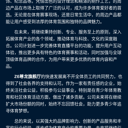
饰、纪念品等。凭借出色的设计理念和精湛的制作工艺，的周
边产品在市场上取得了广泛的认可，成为许多体育爱好者的首
选。无论是在体育赛事现场，还是日常生活中，的周边产品都
能让用户感受到浓厚的体育氛围和独特的品牌魅力。
在未来，将继续秉持创新、专业、服务至上的原则，深入
拓展体育产业的各个领域，推动体育与科技、文化的深度融
合。公司计划进一步完善体育直播平台的功能，提升用户互动
体验，推出更多具有特色的体育赛事和活动，同时加强与全球
顶级体育品牌的合作，为用户带来更多优质的体育内容和产
品。
Z6尊龙旗舰厅
的快速发展离不开全体员工的共同努力，也
得到了社会各界的支持和认可。作为一家有责任感的企业，始
终关注社会公益，积极参与公益事业，特别是在青少年体育教
育和社区体育活动方面，做出了诸多贡献。公司未来将在继续
扩大市场份额的同时，始终不忘回馈社会，助力更多青少年追
寻体育梦想。
总的来说，以其强大的品牌影响力、创新的产品服务和丰
富的行业经验，逐步成为体育产业的重要力量，未来将继续引